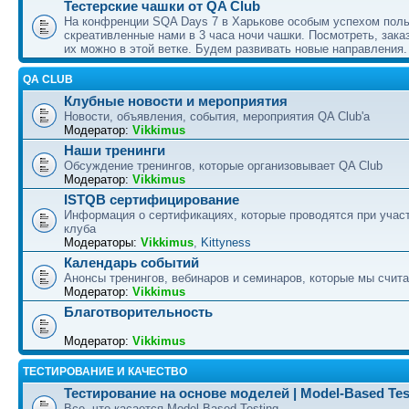
Тестерские чашки от QA Club
Hа конфренции SQA Days 7 в Харькове особым успехом пол
скреативленные нами в 3 часа ночи чашки. Посмотреть, заказ
их можно в этой ветке. Будем развивать новые направления. J
QA CLUB
Клубные новости и мероприятия
Новости, объявления, события, мероприятия QA Club'а
Модератор:
Vikkimus
Наши тренинги
Обсуждение тренингов, которые организовывает QA Club
Модератор:
Vikkimus
ISTQB сертифицирование
Информация о сертификациях, которые проводятся при учас
клуба
Модераторы:
Vikkimus
,
Kittyness
Календарь событий
Анонсы тренингов, вебинаров и семинаров, которые мы счит
Модератор:
Vikkimus
Благотворительность
Модератор:
Vikkimus
ТЕСТИРОВАНИЕ И КАЧЕСТВО
Тестирование на основе моделей | Model-Based Tes
Все, что касается Model-Based Testing