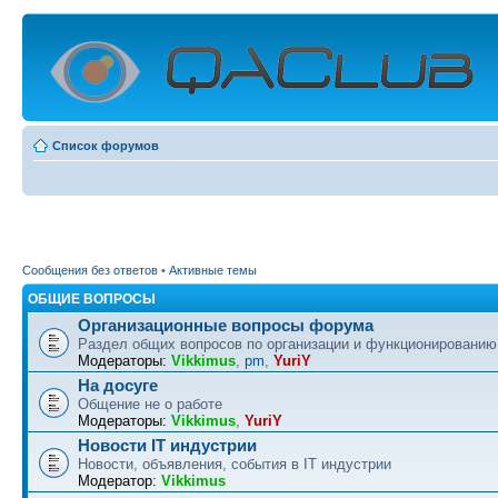
Список форумов
Сообщения без ответов
•
Активные темы
ОБЩИЕ ВОПРОСЫ
Организационные вопросы форума
Раздел общих вопросов по организации и функционировани
Модераторы:
Vikkimus
,
pm
,
YuriY
На досуге
Общение не о работе
Модераторы:
Vikkimus
,
YuriY
Новости IT индустрии
Новости, объявления, события в IT индустрии
Модератор:
Vikkimus