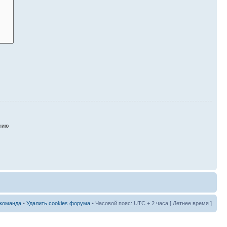
нию
команда
•
Удалить cookies форума
• Часовой пояс: UTC + 2 часа [ Летнее время ]