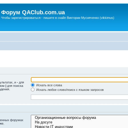
Форум QAClub.com.ua
Чтобы зарегистрироваться - пишите в скайп Виктории Мусияченко (vikkimus)
ультатах, и
-
для
Искать все слова
олом
|
для поиска
адения.
Искать любое слово/поиск с языком запросов
оженных форумах
же.