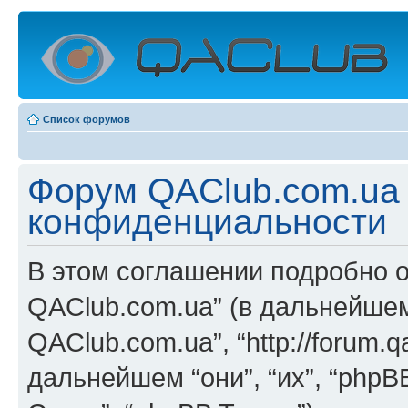
Список форумов
Форум QAClub.com.ua 
конфиденциальности
В этом соглашении подробно 
QAClub.com.ua” (в дальнейшем 
QAClub.com.ua”, “http://forum.q
дальнейшем “они”, “их”, “phpB