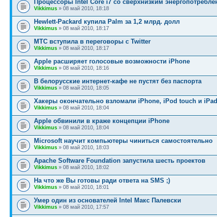
Процессоры Intel Core i7 со сверхнизким энергопотребл
Vikkimus
» 08 май 2010, 18:18
Hewlett-Packard купила Palm за 1,2 млрд. долл
Vikkimus
» 08 май 2010, 18:17
МТС вступила в переговоры с Twitter
Vikkimus
» 08 май 2010, 18:17
Apple расширяет голосовые возможности iPhone
Vikkimus
» 08 май 2010, 18:16
В белорусские интернет-кафе не пустят без паспорта
Vikkimus
» 08 май 2010, 18:05
Хакеры окончательно взломали iPhone, iPod touch и iPa
Vikkimus
» 08 май 2010, 18:04
Apple обвинили в краже концепции iPhone
Vikkimus
» 08 май 2010, 18:04
Microsoft научит компьютеры чиниться самостоятельно
Vikkimus
» 08 май 2010, 18:03
Apache Software Foundation запустила шесть проектов
Vikkimus
» 08 май 2010, 18:02
На что же Вы готовы ради ответа на SMS ;)
Vikkimus
» 08 май 2010, 18:01
Умер один из основателей Intel Макс Палевски
Vikkimus
» 08 май 2010, 17:57