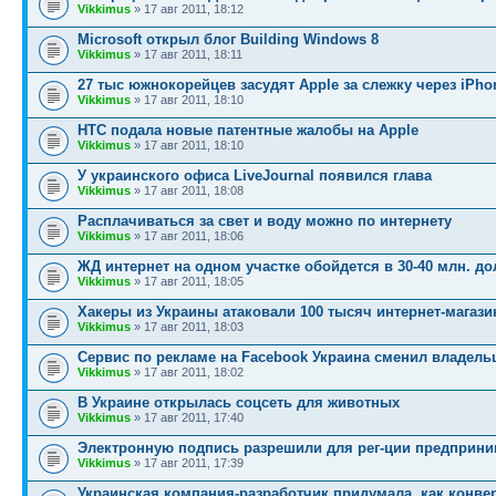
Vikkimus
» 17 авг 2011, 18:12
Microsoft открыл блог Building Windows 8
Vikkimus
» 17 авг 2011, 18:11
27 тыс южнокорейцев засудят Apple за слежку через iPho
Vikkimus
» 17 авг 2011, 18:10
HTC подала новые патентные жалобы на Apple
Vikkimus
» 17 авг 2011, 18:10
У украинского офиса LiveJournal появился глава
Vikkimus
» 17 авг 2011, 18:08
Расплачиваться за свет и воду можно по интернету
Vikkimus
» 17 авг 2011, 18:06
ЖД интернет на одном участке обойдется в 30-40 млн. д
Vikkimus
» 17 авг 2011, 18:05
Хакеры из Украины атаковали 100 тысяч интернет-магази
Vikkimus
» 17 авг 2011, 18:03
Сервис по рекламе на Facebook Украина сменил владель
Vikkimus
» 17 авг 2011, 18:02
В Украине открылась соцсеть для животных
Vikkimus
» 17 авг 2011, 17:40
Электронную подпись разрешили для рег-ции предприни
Vikkimus
» 17 авг 2011, 17:39
Украинская компания-разработчик придумала, как конве