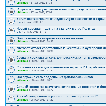
Vikkimus
» 17 авг 2011, 17:36
«Яндекс» начал учитывать языковые предпочтения поль
Vikkimus
» 17 авг 2011, 17:01
Scrum сертификация от лидера Agile разработки в Украи
Olia
» 24 мар 2011, 17:43
Новый коворкинг центр на станции метро Политех
Olia
» 24 мар 2011, 17:42
Google намерен открыть книжный магазин
Vikkimus
» 08 май 2010, 18:31
Microsoft отдает собственные ИТ-системы в аутсорсинг и
Vikkimus
» 08 май 2010, 18:31
Создана социальная сеть для российских топ-менеджеро
Vikkimus
» 08 май 2010, 18:30
Cоциальная сеть для чиновников отрасли ИТ заработала
Vikkimus
» 08 май 2010, 18:29
Обнаружена сеть поддельных файлообменников
Vikkimus
» 08 май 2010, 18:28
Сеть «В контакте» запустила цитирование новостей и бло
Vikkimus
» 08 май 2010, 18:27
Российские регионы сравнят по степени развития IT
Vikkimus
» 08 май 2010, 18:27