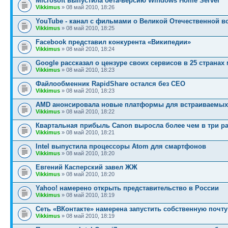
Microsoft выпустила бета-версию Windows Home Server
Vikkimus
» 08 май 2010, 18:26
YouTube - канал с фильмами о Великой Отечественной в
Vikkimus
» 08 май 2010, 18:25
Facebook представил конкурента «Википедии»
Vikkimus
» 08 май 2010, 18:24
Google рассказал о цензуре своих сервисов в 25 странах
Vikkimus
» 08 май 2010, 18:23
Файлообменник RapidShare остался без СЕО
Vikkimus
» 08 май 2010, 18:23
AMD анонсировала новые платформы для встраиваемых
Vikkimus
» 08 май 2010, 18:22
Квартальная прибыль Canon выросла более чем в три ра
Vikkimus
» 08 май 2010, 18:21
Intel выпустила процессоры Atom для смартфонов
Vikkimus
» 08 май 2010, 18:20
Евгений Касперский завел ЖЖ
Vikkimus
» 08 май 2010, 18:20
Yahoo! намерено открыть представительство в России
Vikkimus
» 08 май 2010, 18:19
Сеть «ВКонтакте» намерена запустить собственную почту
Vikkimus
» 08 май 2010, 18:19