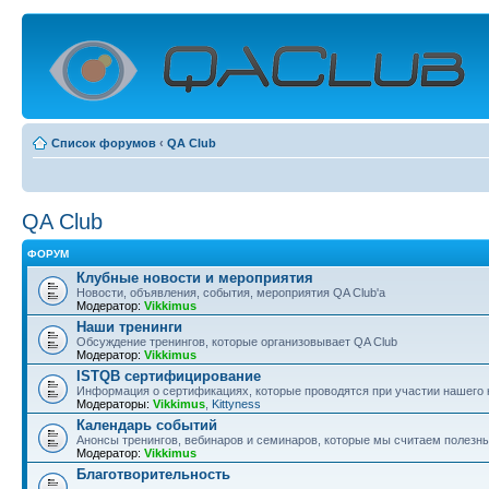
Список форумов
‹
QA Club
QA Club
ФОРУМ
Клубные новости и мероприятия
Новости, объявления, события, мероприятия QA Club'а
Модератор:
Vikkimus
Наши тренинги
Обсуждение тренингов, которые организовывает QA Club
Модератор:
Vikkimus
ISTQB сертифицирование
Информация о сертификациях, которые проводятся при участии нашего 
Модераторы:
Vikkimus
,
Kittyness
Календарь событий
Анонсы тренингов, вебинаров и семинаров, которые мы считаем полезн
Модератор:
Vikkimus
Благотворительность