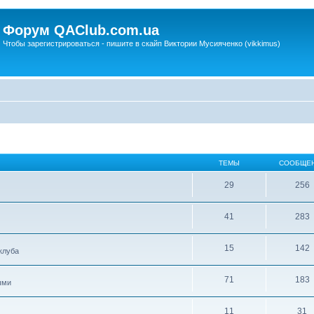
Форум QAClub.com.ua
Чтобы зарегистрироваться - пишите в скайп Виктории Мусияченко (vikkimus)
ТЕМЫ
СООБЩЕ
29
256
41
283
15
142
клуба
71
183
ыми
11
31