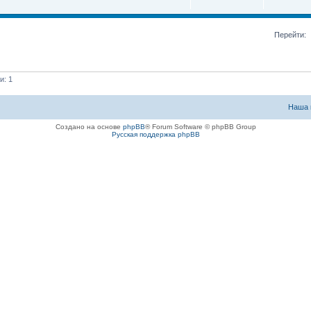
Перейти:
и: 1
Наша 
Создано на основе
phpBB
® Forum Software © phpBB Group
Русская поддержка phpBB