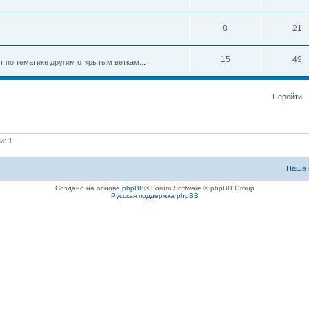
8
21
15
49
ет по тематике другим открытым веткам...
Перейти:
и: 1
Наша 
Создано на основе
phpBB
® Forum Software © phpBB Group
Русская поддержка phpBB