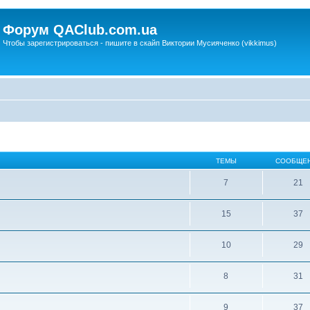
Форум QAClub.com.ua
Чтобы зарегистрироваться - пишите в скайп Виктории Мусияченко (vikkimus)
ТЕМЫ
СООБЩЕ
7
21
15
37
10
29
8
31
9
37