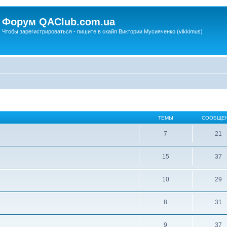
Форум QAClub.com.ua
Чтобы зарегистрироваться - пишите в скайп Виктории Мусияченко (vikkimus)
ТЕМЫ
СООБЩЕ
7
21
15
37
10
29
8
31
9
37