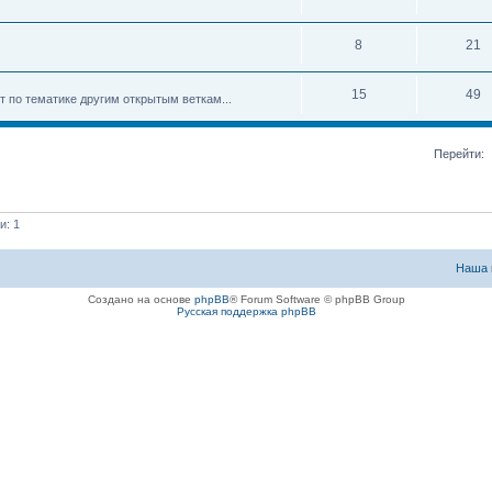
8
21
15
49
ет по тематике другим открытым веткам...
Перейти:
и: 1
Наша 
Создано на основе
phpBB
® Forum Software © phpBB Group
Русская поддержка phpBB