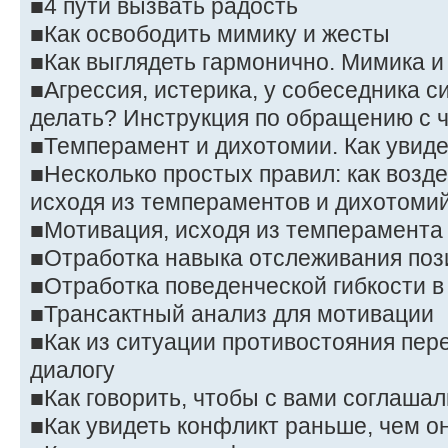
■4 пути вызвать радость
■Как освободить мимику и жесты
■Как выглядеть гармонично. Мимика и
■Агрессия, истерика, у собеседника 
делать? Инструкция по обращению с ч
■Темперамент и дихотомии. Как увид
■Несколько простых правил: как возд
исходя из темпераментов и дихотоми
■Мотивация, исходя из темперамента
■Отработка навыка отслеживания поз
■Отработка поведенческой гибкости в
■Трансактный анализ для мотивации
■Как из ситуации противостояния пер
диалогу
■Как говорить, чтобы с вами соглаша
■Как увидеть конфликт раньше, чем он